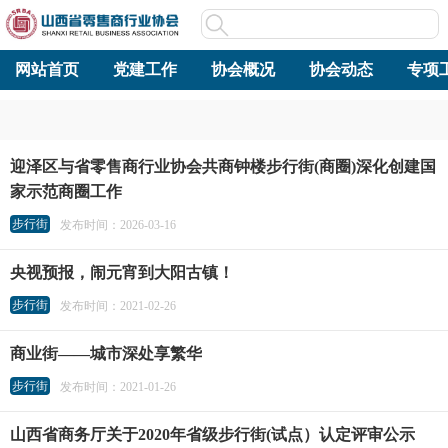
网站首页
党建工作
协会概况
协会动态
专项
迎泽区与省零售商行业协会共商钟楼步行街(商圈)深化创建国
家示范商圈工作
步行街
发布时间：2026-03-16
央视预报，闹元宵到大阳古镇！
步行街
发布时间：2021-02-26
商业街——城市深处享繁华
步行街
发布时间：2021-01-26
山西省商务厅关于2020年省级步行街(试点）认定评审公示