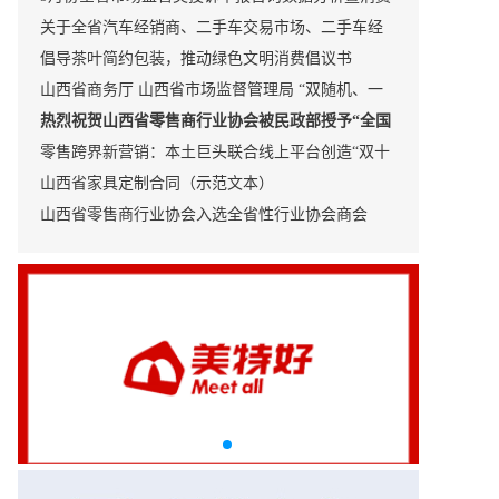
提示
关于全省汽车经销商、二手车交易市场、二手车经
销企业等企业备案的公示
倡导茶叶简约包装，推动绿色文明消费倡议书
山西省商务厅 山西省市场监督管理局 “双随机、一
公开”联合监督检查结果公示
热烈祝贺山西省零售商行业协会被民政部授予“全国
先进社会组织
零售跨界新营销：本土巨头联合线上平台创造“双十
一”销售奇迹
山西省家具定制合同（示范文本）
山西省零售商行业协会入选全省性行业协会商会
2024年度改革发展观察点