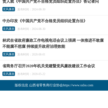
责人就《中国共产党不合格党员组织处置办法》答记者问
党风廉政
发布时间：2024-08-30
中办印发《中国共产党不合格党员组织处置办法》
党风廉政
发布时间：2024-08-30
林武在省政府廉政工作电视电话会议上强调 一体推进不敢腐
不能腐不想腐 持续提升政府治理效能
党风廉政
发布时间：2020-08-01
省商务厅召开2020年机关党建暨党风廉政建设工作会议
党风廉政
发布时间：2020-05-22
版权信息 山西省零售商行业协会https://www.sxlss.com