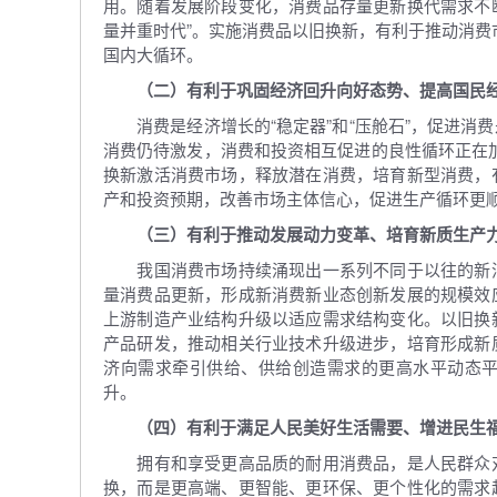
用。随着发展阶段变化，消费品存量更新换代需求不断
量并重时代”。实施消费品以旧换新，有利于推动消费市
国内大循环。
（二）有利于巩固经济回升向好态势、提高国民
消费是经济增长的“稳定器”和“压舱石”，促进消
消费仍待激发，消费和投资相互促进的良性循环正在加
换新激活消费市场，释放潜在消费，培育新型消费，
产和投资预期，改善市场主体信心，促进生产循环更
（三）有利于推动发展动力变革、培育新质生产
我国消费市场持续涌现出一系列不同于以往的新消
量消费品更新，形成新消费新业态创新发展的规模效
上游制造产业结构升级以适应需求结构变化。以旧换
产品研发，推动相关行业技术升级进步，培育形成新
济向需求牵引供给、供给创造需求的更高水平动态
升。
（四）有利于满足人民美好生活需要、增进民生
拥有和享受更高品质的耐用消费品，是人民群众对
换，而是更高端、更智能、更环保、更个性化的需求