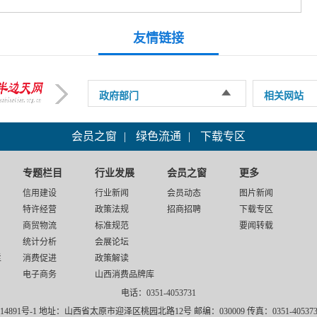
号的通告
友情链接
政府部门
相关网站
会员之窗
|
绿色流通
|
下载专区
专题栏目
行业发展
会员之窗
更多
信用建设
行业新闻
会员动态
图片新闻
特许经营
政策法规
招商招聘
下载专区
商贸物流
标准规范
要闻转载
统计分析
会展论坛
栏
消费促进
政策解读
电子商务
山西消费品牌库
电话：0351-4053731
14891号-1 地址：山西省太原市迎泽区桃园北路12号 邮编：030009 传真：0351-4053731 邮