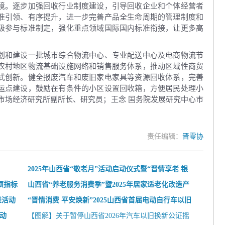
境。逐步加强回收行业制度建设，引导回收企业和个体经营者
准引领、有序提升，进一步完善产品全生命周期的管理制度和
极参与标准制定，强化重点领域国际国内标准衔接，让更多高
划和建设一批城市综合物流中心、专业配送中心及电商物流节
农村地区物流基础设施网络和销售服务体系，推动区域性商贸
式创新。健全报废汽车和废旧家电家具等资源回收体系，完善
运点建设，鼓励在有条件的小区设置回收箱，方便居民处理小
市场经济研究所副所长、研究员；王念 国务院发展研究中心市
责任编辑：
晋零协
2025年山西省“敬老月”活动启动仪式暨“晋情享老 银
项指标
龄集市”居家适老化改造产品消费补贴活
山西省“养老服务消费季”暨2025年居家适老化改造产
进活动
品消费补贴“晋孝焕新”行动启动
“晋情消费 平安焕新”2025山西省首届电动自行车以旧
启动
换新活动圆满收官
【图解】关于暂停山西省2026年汽车以旧换新公证摇