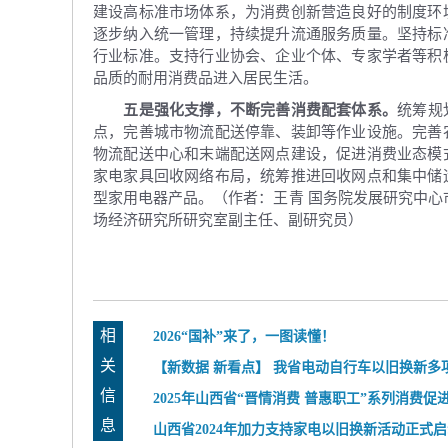
建设高标准市场体系，为消费创新营造良好的制度环
逐步纳入统一管理，持续提升流通服务质量。坚持标
行业标准。支持行业协会、企业个体、专家学者等积
品质的耐用消费品进入居民生活。
五是强化支撑，不断完善消费配套体系。
统筹规
点，完善城市物流配送停靠、装卸等作业设施。完善
物流配送中心和末端配送网点建设，促进消费业态模
家电家具回收网络布局，统筹推进回收网点和集中储
型家用电器产品。（作者：王青 国务院发展研究中心
场经济研究所研究室副主任、副研究员）
相
2026“国补”来了，一图读懂！
关
【新数据 新看点】 我省电动自行车以旧换新多
信
全国领先
2025年山西省“晋情消费 普惠职工”系列消费促
息
家电家居专场---太原站取得圆满成功
山西省2024年加力支持家电以旧换新活动正式