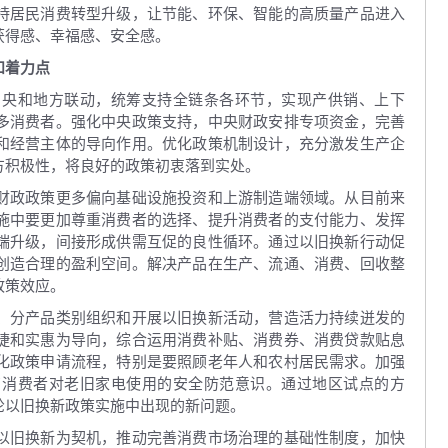
持居民消费转型升级，让节能、环保、智能的高质量产品进入
获得感、幸福感、安全感。
和着力点
中央和地方联动，统筹支持全链条各环节，实现产供销、上下
多消费者。强化中央政策支持，中央财政安排专项资金，完善
和经营主体的导向作用。优化政策机制设计，充分激发生产企
方积极性，将良好的政策初衷落到实处。
财政政策更多偏向基础设施投资和上游制造端领域。从目前来
施中要更加尊重消费者的选择、提升消费者的支付能力、发挥
端升级，间接形成供需互促的良性循环。通过以旧换新行动促
创造合理的盈利空间。解决产品在生产、流通、消费、回收整
政策效应。
、分产品类别组织和开展以旧换新活动，营造活力持续迸发的
捷和实惠为导向，综合运用消费补贴、消费券、消费贷款贴息
化政策申请流程，特别是要照顾老年人和农村居民需求。加强
高消费者对老旧家电使用的安全防范意识。通过地区试点的方
轮以旧换新政策实施中出现的新问题。
以旧换新为契机，推动完善消费市场治理的基础性制度，加快