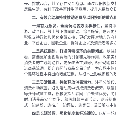
差、排放趋高，甚至存在安全隐患。通过以旧换新支
居民生活，有利于改善百姓生活品质，提升人民群众
二、有效启动和持续推动消费品以旧换新的重点
一是有力激发，全面调动各方面积极性。
坚持
游、政企民、线上线下协同联动、综合施策，惠及更
税收支持政策和优化金融支持，更好发挥对地方政府
业、平台企业、回收企业、拆解企业以及消费者等多
二是系统谋划，打通供需循环的关键堵点。
以往
看，需要更加重视消费端的引领和先导作用，政策实
消费者的主观能动性，更多聚焦在如何引领带动消费
进商品流通，提升各环节商品交易价值，为市场主体
个循环过程中突出的堵点短板，从根本上形成系统的
三是灵活推进，持续释放消费潜力。
注重分阶段
消费市场氛围，避免活动集中造成消费者疲劳。以便
等多种政策工具，积极发挥互联网平台渠道优势，简
耐用消费品安全宣传，积极组织主题活动，逐渐提
式，边创新、边推广、边评估、边完善，妥善解决本
四是长短兼顾，强化制度和标准建设。
以新一轮