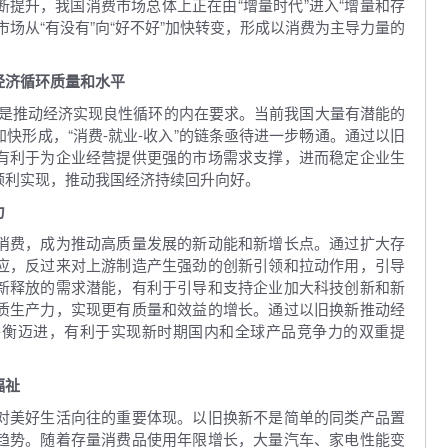
提升，我国消费市场总体上正在由“增量时代”进入“增量和存
场从“有没有”向“好不好”加快转变，形成以消费为主导力量的
经济循环质量和水平
费是推动经济实现良性循环的内在要求。当前我国大量有潜能的
快形成，“消费-就业-收入”的链条亟待进一步畅通。通过以旧
有利于为企业经营提供更强的市场需求支撑，进而稳定企业生
顺利实现，推动我国经济持续回升向好。
力
费，成为推动高质量发展的新动能和新增长点。通过扩大存
应，反过来对上游制造产生强劲的创新引领和拉动作用，引导
新释放的需求潜能，有利于引导和支持企业加大科技创新和新
质生产力，实现更有质量和效益的增长。通过以旧换新推动经
平衡迈进，有利于实现新时期国内和全球产品竞争力的双重提
福祉
美好生活向往的重要体现。以旧换新不是简单的同类产品置
趋势。随着存量消费品使用年限增长，大量汽车、家电性能变